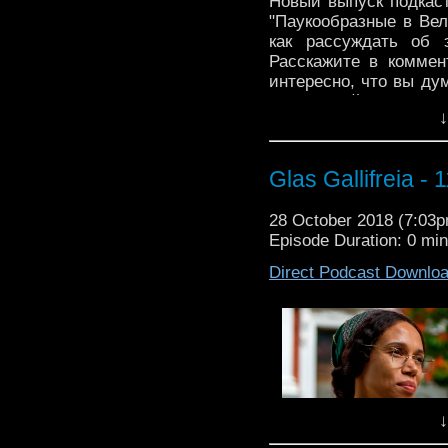
Новый выпуск подкаст
interesno, chto vy duma
"Паукообразные в Вел
как рассуждать об 
00:00
– Nachalo (vneza
Расскажите в коммен
01:18
– O vizual'noi sos
интересно, что вы дум
02:20
– O siuzhete
визуальной состав
08:05
– O personazhak
↓
персонажах
Muzyka ot Kevin MacL
Glas Gallifreia - 
28 October 2018 (7:03
Episode Duration: 0 mi
Direct Podcast Downlo
↓