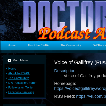
Home
About the DWPA
The Community
DW Podca
Main Menu
Voice of Gallifrey (Rus
Home
Description:
About the DWPA
Voice of Gallifrey pod
The Community
DW Podcasters Forum
Homepage:
Follow us on Twitter
https://voiceofgallifrey.wor
Facebook Fan Page
RSS Feed:
https://vk.com