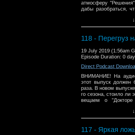
атмосферу "Решения"
дабы разобраться, чт
Информация 02:40 - М
↓
Галлифрея" - вещаем
всему пространству
пообщаемся :)
118 - Перегруз 
19 July 2019 (1:56am 
Episode Duration: 0 da
Direct Podcast Downlo
ВНИМАНИЕ! На аудио
этот выпуск должен 
раза. В новом выпуск
го сезона, стоило ли 
вещаем о "Докторе
пространству. Сме
↓
комментариях - пообщ
117 - Яркая лож