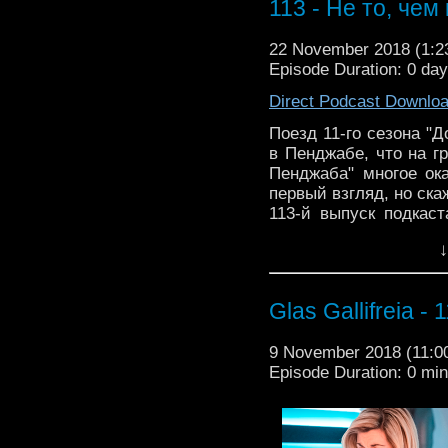
mysli i voprosy v kom
113 - Не то, чем
22 November 2018 (1:
delaet ocherednuiu os
Episode Duration: 0 da
Pakistanom. V istori
sovsem tem, chem kazal
Direct Podcast Downlo
v otritsatel'nom smysle.
Поезд 11-го сезона "Д
Eto 113-i vypusk podka
в Пенджабе, что на г
Kto” vo vsem vremeni i
Пенджаба" многое ок
первый взгляд, но ска
mysli i voprosy v kom
113-й выпуск подкас
Muzyka ot Kevin MacL
Кто" во всем времени
↓
свои мысли и вопросы
Glas Gallifreia - 
9 November 2018 (11:
Episode Duration: 0 mi