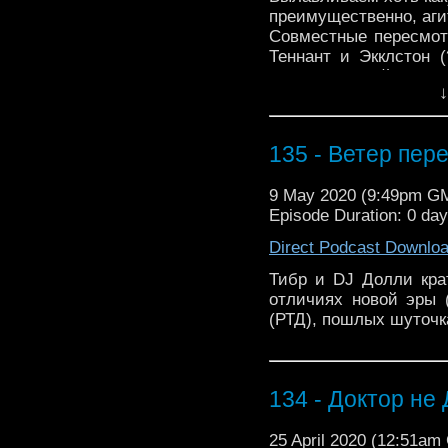
преимущественно, аги
Совместные пересмотры
Теннант и Экклстон 
лекция о линейках
↓
135 - Ветер пер
9 May 2020 (9:49pm G
Episode Duration: 0 da
Direct Podcast Downlo
Тибр и DJ Долли кра
отличиях новой эры 
(РТД), пошлых шуточк
134 - Доктор не
25 April 2020 (12:51a