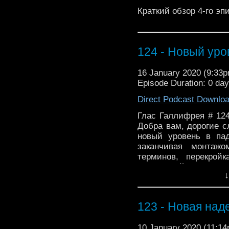
Краткий обзор 4-го эпи
124 - Новый уро
16 January 2020 (9:33
Episode Duration: 0 da
Direct Podcast Downlo
Глас Галлифрея # 12
Добра вам, дорогие с
новый уровень в пад
заканчивая монтажо
терминов, перекрой
волшебный спасительн
↓
| 06:42 Лженаука |
персонажами... | 11
Ноуосибьйорск и ист
123 - Новая над
19:20 Персонажи | 22
#ДокторКто | #
10 January 2020 (11:1
#s12@voice_of_gallifre