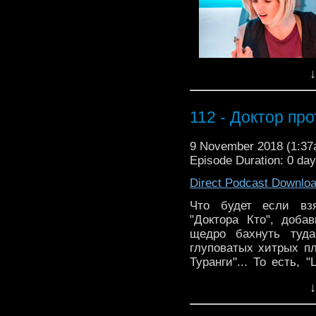
↓
112 - Доктор пр
klassicheskii epizod 
tekhnologii i shchedro 
9 November 2018 (1:3
dazhe glupovatykh k
Episode Duration: 0 da
“Golovolomka Turanga”
Direct Podcast Downlo
sovsem ne tak pechal
annotatsii.
Что будет если взя
"Доктора Кто", доба
S vami podkast “Glas Ga
щедро бахнуть туда
vy dumaete o novoi seri
глуповатых хитрых п
Vysokokvalifitsirovan
Туранги"... То есть, 
печально, как может 
razobrat'sia s problem
↓
подкаст "Глас Галлиф
01:38
– O vizual'noi sos
думаете о новой сери