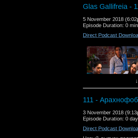
02:51
– O siuzhete
А высококвалифици
Glas Gallifreia - 
08:15
– O personazhak
помогут вам разобра
11:22
– Vazhneishii ko
вот вам опросик. 01:
5 November 2018 (6:0
сюжете 08:15 - О пер
Muzyka ot Kevin MacL
Episode Duration: 0 mi
музыке Музыка от Kev
Direct Podcast Downlo
↓
111 - Арахнофо
3 November 2018 (9:1
novuiu seriiu “Doktora
Episode Duration: 0 da
etot raz kraten'ko, tak k
litso.
Direct Podcast Downlo
Rasskazhite v komment