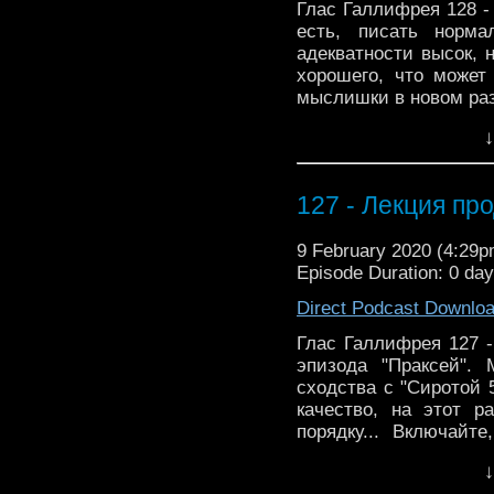
Глас Галлифрея 128 -
есть, писать норма
адекватности высок, 
хорошего, что может
мыслишки в новом раз
нибудь нажать, на "л
↓
включайтесь в обсужд
09:46 - Персонажи | 12:
127 - Лекция пр
9 February 2020 (4:29
Episode Duration: 0 da
Direct Podcast Downlo
Глас Галлифрея 127 
эпизода "Праксей".
сходства с "Сиротой 
качество, на этот р
порядку... Включайт
Персонажи | 11:30 - Тех
↓