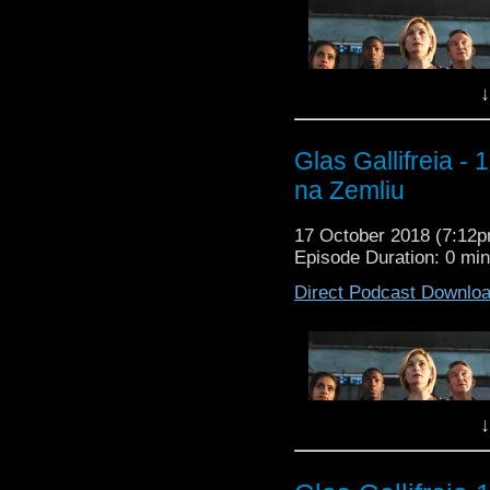
↓
Glas Gallifreia -
na Zemliu
17 October 2018 (7:12
Tiber i Leir sobralis' ob
Episode Duration: 0 mi
nemnogo uvleklis'. Sp
Direct Podcast Downlo
vashim usham.
↓