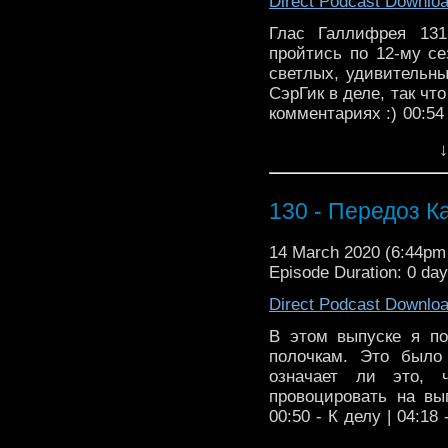
Direct Podcast Downlo
Глас Галлифрея 131
пройтись по 12-му се
светлых, удивительны
СэрГик в деле, так чт
комментариях :) 00:54 -
01:07:02 - Ито
↓
#podcast@voice_of_gall
130 - Передоз К
14 March 2020 (6:44p
Episode Duration: 0 da
Direct Podcast Downlo
В этом выпуске я по
полочкам. Это было
означает ли это, ч
провоцировать на вы
00:50 - К делу | 04:1
во времени | 12:46 - 