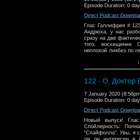
Episode Duration: 0 da
Direct Podcast Downlo
Глас Галлифрея # 12
Андрюха, у нас разб
сразу на две фактиче
того, восхищение 
неплохой ликбез по 
одно расстраивает - 
↓
ему не повысят зарп
00:40 - Разбор сюжета
28:09 - Факты и отсылк
122 - О, Доктор
#podcast@voice_of_gall
7 January 2020 (8:58p
Episode Duration: 0 da
Direct Podcast Downlo
Новый выпуск! Гла
Спойлерность: Полн
"Спайфолла". Увы, я 
ли он интересен в 