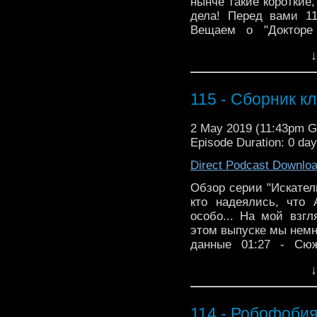
нынче такие короткие
дела! Перед вами 11
Вещаем о "Докторе
пространству. Сме
↓
комментариях - пообщ
115 - Сборник к
2 May 2019 (11:43pm 
Episode Duration: 0 da
Direct Podcast Downlo
Обзор серии "Искател
кто надеялись, что
особо... На мой взгл
этом выпуске мы немно
данные 01:27 - Сюж
Персонажи Это 115-
↓
Вещаем о "Докторе
пространству. Сме
комментариях - пообщ
114 - Робофоби