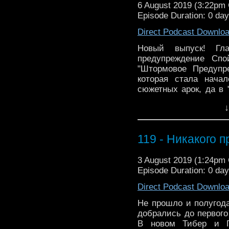
6 August 2019 (3:22pm
Episode Duration: 0 day
Direct Podcast Downlo
Новый выпуск! Гл
предупреждение Спо
"Штормовое Предупр
которая стала нача
сюжетных арок, да в 
Послушав подкаст 
↓
мыслями. И вот, как о
- Персонажи | 08:14 - Т
119 - Никакого 
3 August 2019 (1:24pm
Episode Duration: 0 da
Direct Podcast Downlo
Не прошло и полугода
добрались до первого
В новом Тибер и Ги