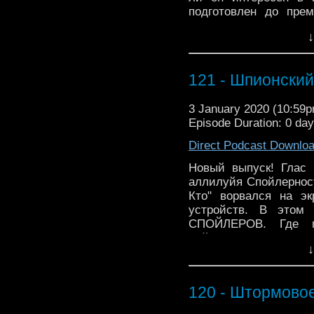
подготовлен до пре
стало интересно пос
↓
забывайте оставлять
Обратная связь рули
немного сумбурно. И
121 - Шпионский
#podcast@voice_of_galli
3 January 2020 (10:59
Episode Duration: 0 day
Direct Podcast Downlo
Новый выпуск! Глас
аллилуйя Спойлернос
Кто" ворвался на э
устройств. В этом
СПОЙЛЕРОВ. Где пос
Рейтинги и оценки
↓
https://vk.cc/acOIHw
120 - Штормово