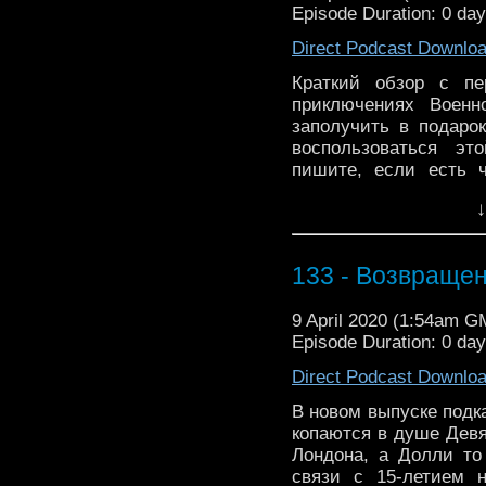
Episode Duration: 0 da
Direct Podcast Downlo
Краткий обзор с пе
приключениях Военн
заполучить в подаро
воспользоваться эт
пишите, если есть ч
Персонажи | 10:58 - 
↓
| 12:49 - Ито
#podcast@voice_of_gall
133 - Возвраще
9 April 2020 (1:54am G
Episode Duration: 0 da
Direct Podcast Downlo
В новом выпуске подк
копаются в душе Девя
Лондона, а Долли то
связи с 15-летием 