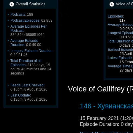
Overall Statistics
Voice of G
Podcasts:
188
Episodes:
Podcast Episodes:
62,853
117
Average Episod
Average Episodes Per
0:0:08:0
Podcast:
Longest Episod
334.3244680851064
0:1:15:0
Average Episode
Total Duration o
Duration:
0:0:49:00
0 days,
Earliest Episod
Longest Episode Duration:
25 Apri
0:22:21:46
Latest Episode:
Total Duration of all
15 Febr
Episodes:
2138 days, 19
Average Time 
hours, 46 minutes and 24
27 days
seconds
Feeds Last Checked:
Voice of Gallifrey 
6:13pm, 8 August 2026
Last Update:
6:13pm, 8 August 2026
146 - Хувианская
15 February 2021 (1:2
Episode Duration: 0 da