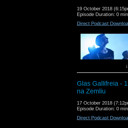
19 October 2018 (6:15
Prishlo vremia dlia o
Episode Duration: 0 mi
podrobno i so spoilerami
Direct Podcast Downlo
↓
Glas Gallifreia -
na Zemliu
Prishlo vremia dlia o
17 October 2018 (7:12
podrobno i so spoilerami
Episode Duration: 0 mi
Direct Podcast Downlo