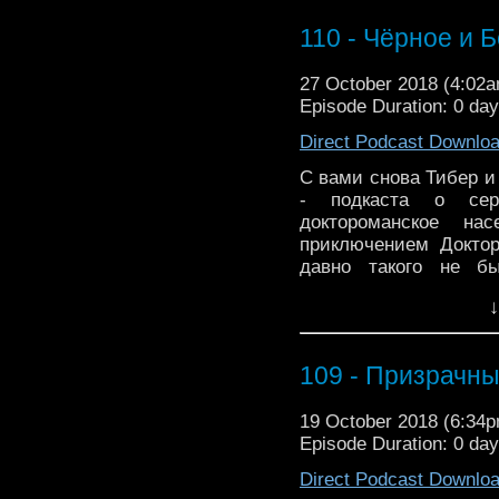
110 - Чёрное и 
27 October 2018 (4:02
S vami snova Tiber i 
Episode Duration: 0 da
podkasta o seriale “D
Direct Podcast Downlo
naselenie planety na
istoricheskim, na etot
С вами снова Тибер и
desiatyi vypusk, dobro 
- подкаста о сер
доктороманское на
03:20
– Fakty
приключением Доктор
05:10
– O vizual'noi sos
давно такого не б
10:05
– O personazhak
пожаловать! 03:20 - 
24:35
– O siuzhete
↓
10:05 - О персонажах 
38:00
– O muzyke
от Kevin MacLeod
Muzyka ot Kevin MacL
109 - Призрачн
19 October 2018 (6:34
Episode Duration: 0 da
Direct Podcast Downlo