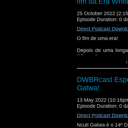
fim da Era Whit
também a volta da UN
Anne, vivida por Ruth
25 October 2022 (2:
Ação, aventura, um
Episode Duration: 0 d
sônica e nova Tardis!
Direct Podcast Downl
com a gente nesse re
O fim de uma era!
Depois de uma longa 
Who volta com a can
↓
protagonista da série!
Em sua aventura final
para enfrentar a c
DWBRcast Espec
Cybermen!
Gatwa!
O especial tem de tud
13 May 2022 (10:16
UNIT com Kate Ste
Episode Duration: 0 d
aparecendo, tem reg
deixa a gente torce
Direct Podcast Downl
gente dando adeus a
Ncuti Gatwa é o 14º D
que teve, vai deixar s