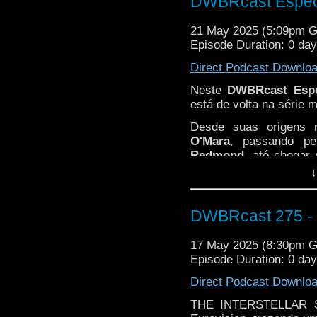
DWBRcast Especia
21 May 2025 (5:09pm 
Episode Duration: 0 da
Direct Podcast Downlo
Neste
DWBRcast Esp
está de volta na série 
Desde suas origens n
O'Mara
, passando p
Redmond
, até chega
Punjabi,
aqui a gente
↓
Tempo Renegada e se 
promete trazer uma no
DWBRcast 275 - T
17 May 2025 (8:30pm 
Episode Duration: 0 da
Direct Podcast Downlo
THE INTERSTELLAR 