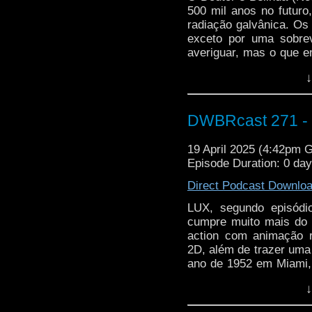
500 mil anos no futur
radiação galvânica. O
exceto por uma sobrev
averiguar, mas o que 
do Doutor!
↓
Em The Well, terceir
Gatwa, temos nada meno
Tennant!
DWBRcast 271 - 
Paranoia extrema, Tox
19 April 2025 (4:42pm 
vez, linguagem de sina
Episode Duration: 0 da
vem com a gente nesse
Direct Podcast Downlo
LUX, segundo episódi
cumpre muito mais do 
action com animação 
2D, além de trazer um
ano de 1952 em Miami,
se deparam com um m
↓
animado (e com uma m
que eles conseguirão 