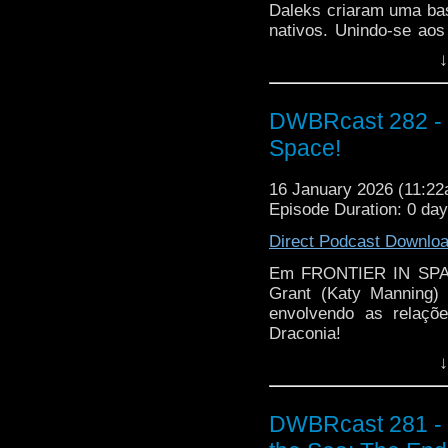
Daleks criaram uma base
nativos. Unindo-se ao
os vulcões de "lava de
↓
Daleks presente no loca
Dalek Supremo, Jo Gra
DWBRcast 282 - S
papai Terry Nation: ve
Space!
16 January 2026 (11:2
Episode Duration: 0 da
Direct Podcast Downlo
Em FRONTIER IN SPACE
Grant (Katy Manning)
envolvendo as relaçõe
Draconia!
↓
O Doutor se vê obrigado
povos, mas para isso e
que puxa as cordas dess
DWBRcast 281 - 
Esse arco marca o últi