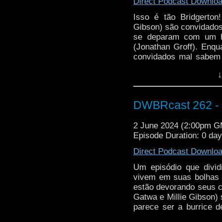
Direct Podcast Downlo
Isso é tão Bridgerto
Gibson) são convidados
se deparam com um h
(Jonathan Groff). Enqu
convidados mal sabem 
pra fazer cosplay. E 
↓
Shalka (Richard E. Gr
episódio só para pira
ar, um novo rosto do Do
DWBRcast 262 - 
2 June 2024 (2:00pm 
Episode Duration: 0 da
Direct Podcast Downlo
Um episódio que divid
vivem em suas bolhas 
estão devorando seus 
Gatwa e Millie Gibson) 
parece ser a burrice 
amiguinhos brancos e r