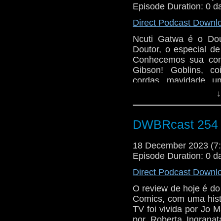
distorção temporal! Ve
Episode Duration: 0 d
Direct Podcast Downl
Ncuti Gatwa é o Dou
Doutor, o especial
Conhecemos sua comp
Gibson! Goblins, co
cordas, mavidade, u
Sunday, composta po
↓
(Angela Wynter). Ah, 
Sra. Flood (Anita D
com a gente nesse re
DWBRcast 254 -
18 December 2023 (
Episode Duration: 0 d
Direct Podcast Downl
O review de hoje é d
Comics, com uma hist
TV foi vivida por Jo M
por Roberta Ingrana