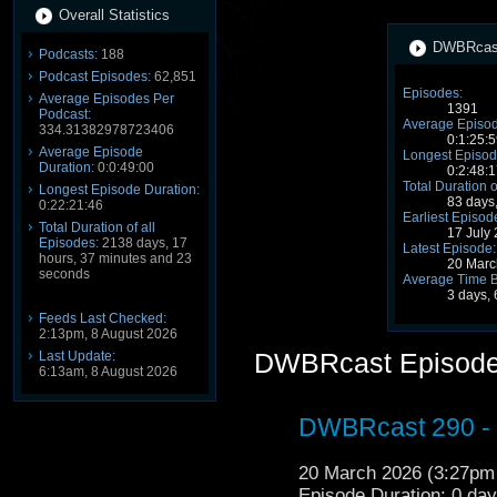
Overall Statistics
DWBRcast 
Podcasts:
188
Podcast Episodes:
62,851
Episodes:
Average Episodes Per
1391
Podcast:
Average Episod
334.31382978723406
0:1:25:5
Average Episode
Longest Episod
Duration:
0:0:49:00
0:2:48:1
Total Duration o
Longest Episode Duration:
83 days
0:22:21:46
Earliest Episod
Total Duration of all
17 July
Episodes:
2138 days, 17
Latest Episode:
hours, 37 minutes and 23
20 Marc
seconds
Average Time 
3 days, 
Feeds Last Checked:
2:13pm, 8 August 2026
DWBRcast Episod
Last Update:
6:13am, 8 August 2026
DWBRcast 290 - 
20 March 2026 (3:27p
Episode Duration: 0 da