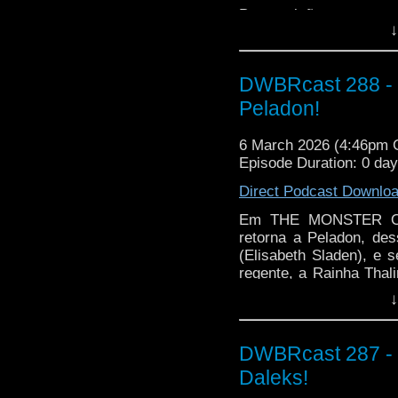
Perseguição em terr
↓
enfrentando sua ganâ
nessa despedida inesqu
DWBRcast 288 - S
Peladon!
6 March 2026 (4:46pm
Episode Duration: 0 da
Direct Podcast Downlo
Em THE MONSTER OF 
retorna a Peladon, d
(Elisabeth Sladen), e s
regente, a Rainha Thal
no meio da guerra entre
↓
DWBRcast 287 - S
Daleks!