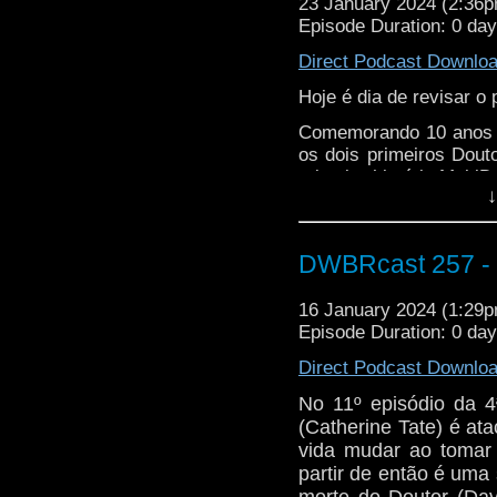
alguém não gostou: vem 
23 January 2024 (2:36
Episode Duration: 0 da
Direct Podcast Downlo
Hoje é dia de revisar o
Comemorando 10 anos de
os dois primeiros Douto
primeira história Mult
↓
especiais de aniversári
Ao lado de Jon Pertw
Manning) e a galera da
DWBRcast 257 - T
do Tempo: Ômega, em su
16 January 2024 (1:29
Universo antimatéria
Episode Duration: 0 da
alguém não gostou: vem 
Direct Podcast Downlo
No 11º episódio da 
(Catherine Tate) é at
vida mudar ao tomar
partir de então é uma 