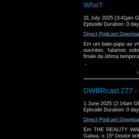
Who?
Mergulhe com a gente e
31 July 2025 (3:41pm 
Episode Duration: 0 da
Direct Podcast Downlo
Em um bate-papo ao vi
ouvintes, falamos so
finale da última tempor
Comentamos as notíci
↓
quais os rumos que a 
com a Disney está pe
programado para a séri
DWBRcast 277 - 
Vem com a gente!
1 June 2025 (2:14am 
Episode Duration: 0 da
Direct Podcast Downlo
Em THE REALITY WAR, 
Gatwa, o 15º Doutor en