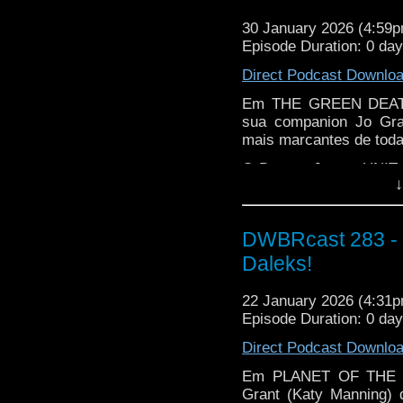
30 January 2026 (4:59
Episode Duration: 0 da
Direct Podcast Downlo
Em THE GREEN DEATH,
sua companion Jo Gr
mais marcantes de toda 
O Doutor, Jo e a UNIT 
↓
investigar uma empresa
Jo Grant encanta-se c
arco, é pedida em c
DWBRcast 283 - S
viagens pelo universo
Daleks!
ativismo ao lado do fut
Brigadeiro comendo car
22 January 2026 (4:31
limpeza e larvas do 
Episode Duration: 0 da
review emocionante!
Direct Podcast Downlo
Em PLANET OF THE DA
Grant (Katy Manning) 