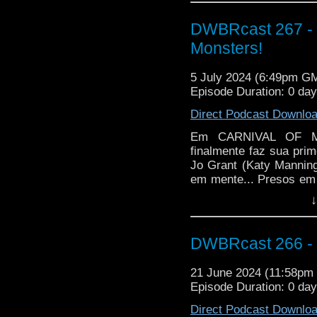
todos os seus aliados
Jane Adventures! E ain
DWBRcast 267 - S
Rose Tyler e Martha
Monsters!
convergem para um fin
regeneração do 10º D
5 July 2024 (6:49pm G
Metacrise) e muitas de
Episode Duration: 0 da
Direct Podcast Downlo
Em CARNIVAL OF MO
finalmente faz sua pr
Jo Grant (Katy Manning
em mente... Presos em
de um Miniscópio, serv
↓
de Vorg e Shirna, doi
devem enfrentar um
conhecidos como Dras
DWBRcast 266 - 
burocráticos e Ian M
Sullivan) em outro pap
21 June 2024 (11:58p
Episode Duration: 0 da
Direct Podcast Downlo