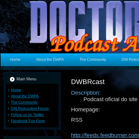
Home
About the DWPA
The Community
DW Podca
Main Menu
DWBRcast
Home
Description:
About the DWPA
Podcast oficial do sit
The Community
DW Podcasters Forum
Homepage:
Follow us on Twitter
RSS 
Facebook Fan Page
http://feeds.feedburner.co