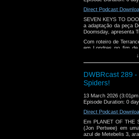
Direct Podcast Downlo
SEVEN KEYS TO DOOMSD
a adaptação da peça D
Doomsday, apresenta Tr
Com roteiro de Terran
em Londres no fim de 
para Tom Baker. Na hi
↓
cristais poderosos cai
DWBRcast 289 - S
Spiders!
13 March 2026 (3:01p
Episode Duration: 0 da
Direct Podcast Downlo
Em PLANET OF THE SP
(Jon Pertwee) em uma 
azul de Metebelis 3, ar