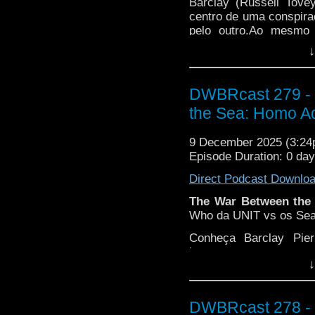
Barclay (Russell Tov
centro de uma conspir
pelo outro.Ao mesmo 
enquanto tenta desvend
↓
quem são os "Las Cle
amor! Vem com a gente
DWBRcast 279 - 
the Sea: Homo Aq
9 December 2025 (3:2
Episode Duration: 0 da
Direct Podcast Downlo
The War Between the
Who da UNIT vs os Sea 
Conheça Barclay Pier
homem comum que tem
↓
repente se vê no centr
água, os temidos Sea
acordo com Salt, viv
DWBRcast 278 - T
guerra que parece inevi