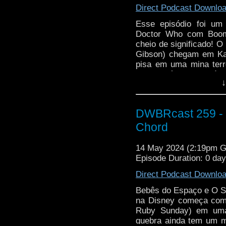
Direct Podcast Downlo
Esse episódio foi um
Doctor Who com Boom
cheio de significado! O
Gibson) chegam em Kas
pisa em uma mina terre
uma história com crítica
↓
além da primeira parti
será a nova companion 
DWBRcast 259 - S
Chord
14 May 2024 (2:19pm 
Episode Duration: 0 da
Direct Podcast Downlo
Bebês do Espaço e O S
na Disney começa com 
Ruby Sunday) em uma
quebra ainda tem um m