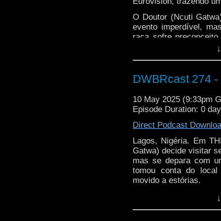
Eurovision, trazendo uma
O Doutor (Ncuti Gatwa
evento imperdível, m
raça sofre preconceito
genocídio, o que traz 
↓
quando acaba bem - 
personagem mais do 
revelação de tirar o fôle
DWBRcast 274 - T
Músicas chiclete, um r
10 May 2025 (9:33pm 
finalmente revelados: 
Episode Duration: 0 da
Direct Podcast Downlo
Lagos, Nigéria. Em T
Gatwa) decide visitar 
mas se depara com um
tomou conta do local
movido a estórias.
Além disso, esse novo
↓
garota cujo rosto o Do
bem de onde. Uma hist