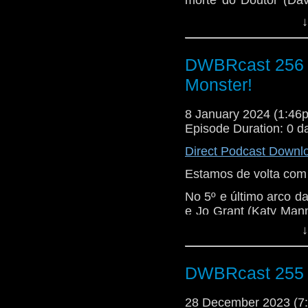
morte do Doutor (Dav
Mas com a ajuda de um
↓
voltará ao momento 
linha do tempo. UNIT,
paralelos: vem com a 
DWBRcast 256 -
Monster!
8 January 2024 (1:4
Episode Duration: 0 d
Direct Podcast Downl
Estamos de volta com 
No 5º e último arco d
e Jo Grant (Katy Man
unem para conter a a
↓
Passando por um profe
em um cristal do rei
DWBRcast 255 
poderes de Kronos e r
TARDIS dentro da T
28 December 2023 (