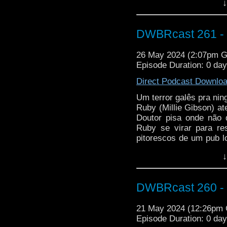
↓
jeitinho de Black Mirro
e uma atuação impecáve
DWBRcast 261 - 
26 May 2024 (2:07pm 
Episode Duration: 0 da
Direct Podcast Downlo
Um terror galês pra nin
Ruby (Millie Gibson) a
Doutor pisa onde não 
Ruby se virar para re
pitorescos de um pub lo
o pior Primeiro Ministr
↓
uma figura que perseg
especial de Kate Stew
gente pra mais um podc
DWBRcast 260 -
21 May 2024 (12:26pm
Episode Duration: 0 da