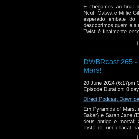
E chegamos ao final 
Ncuti Gatwa e Millie
esperado embate do D
descobrimos quem é a 
Twist é finalmente enc
de companion, TARDI
↓
(boa, Kate!): vem com 
DWBRcast 265 - S
Mars!
20 June 2024 (6:17pm
Episode Duration: 0 da
Direct Podcast Downlo
Em Pyramids of Mars, a
Baker) e Sarah Jane (E
deus antigo e mortal
rosto de um chacal na
Inglaterra. Lá eles d
↓