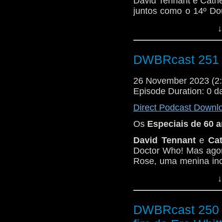
David Tennant e Cath
juntos como o 14º D
dar muito errado qua
↓
Corredores sinistros,
beira do universo... 
DWBRcast 251 -
com um leve toque de
os detalhes!
26 November 2023 (
Episode Duration: 0 d
Direct Podcast Downl
Os
Especiais de 60 
David Tennant
e
Cat
Doctor Who! Mas agor
Rose, uma menina incr
Heartstopper!
↓
Neste primeiro especi
DWBRcast 250 -
da galáxia! O que se