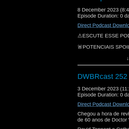
era de Doctor Who! Ve
8 December 2023 (8
Episode Duration: 0 d
Direct Podcast Downl
⚠️ESCUTE ESSE PO
🚨POTENCIAIS SPOI
Hoje vamos discutir 
↓
do Reddit sobre a re
pode ser o desfecho 
importância da passa
DWBRcast 252 -
Gatwa.
3 December 2023 (1
TUDO COM MUITOS 
Episode Duration: 0 d
Direct Podcast Downl
Chegou a hora de revi
de 60 anos de Doctor