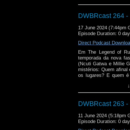
osiriano, que ficou 
enviar um míssil para
Doutor vestido de mú
DWBRcast 264 - 
mais: vem com a gente 
17 June 2024 (7:44pm
Episode Duration: 0 da
Direct Podcast Downlo
Em The Legend of Rub
temporada da nova fa
(Ncuti Gatwa e Millie 
mistérios: Quem afinal
os lugares? E quem é 
Ruby Sunday?
↓
No meio de toda ess
puxava as cordas de 
ninguém menos que SU
DWBRcast 263 -
clássica PYRAMIDS O
11 June 2024 (5:18pm 
Dá o play e vem com a 
Episode Duration: 0 da