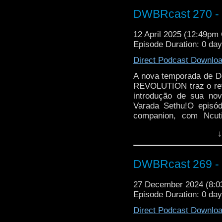
Referências a Era de
DWBRcast 270 - 
Doo e a Sra. Flood de v
12 April 2025 (12:49p
Episode Duration: 0 da
Direct Podcast Downlo
A nova temporada de 
REVOLUTION traz o ret
introdução de sua nov
Varada Sethu!O episód
companion, com Ncut
segunda temporada no p
↓
mais nuances do Dout
incríveis sob a tute
distorções temporais 
DWBRcast 269 - J
nesse review!
27 December 2024 (8:
Episode Duration: 0 da
Direct Podcast Downlo