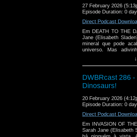
27 February 2026 (5:1
Episode Duration: 0 da
Direct Podcast Downlo
Em DEATH TO THE DAL
Jane (Elisabeth Sladen
mineral que pode aca
universo. Mas adivi
Exatamente: Os Daleks
↓
Sarah Jane quase s
chamado Bellal e um tem
DWBRcast 286 - S
Dinosaurs!
20 February 2026 (4:1
Episode Duration: 0 da
Direct Podcast Downlo
Em INVASION OF THE 
Sarah Jane (Elisabeth
há ninguém à vista. 