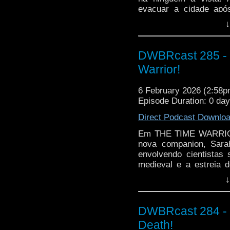
evacuar a cidade apó
como eles foram parar 
↓
Nesse episódio tem S
estreia do Whomobile e 
DWBRcast 285 - S
Warrior!
6 February 2026 (2:58
Episode Duration: 0 da
Direct Podcast Downlo
Em THE TIME WARRIOR,
nova companion, Sara
envolvendo cientistas
medieval e a estreia 
proeminentes na série: 
↓
Gallifrey ganhando nome
nova e o Doutor usando
DWBRcast 284 - 
Death!