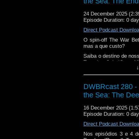
the Sea: The End
de seu falecimento pre
24 December 2025 (2:
Episode Duration: 0 da
Direct Podcast Downlo
O spin-off The War Be
mas a que custo?
Saiba o destino de noss
Tovey) e Salt (Gugu M
↓
por Kate Lethbridge-St
O que o futuro reserv
humanidade? Dá o play
DWBRcast 280 - 
the Sea: The Deep
16 December 2025 (1:
Episode Duration: 0 da
Direct Podcast Downlo
Nos episódios 3 e 4 