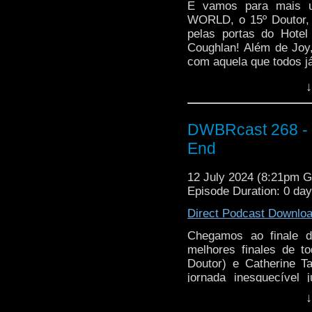
E vamos para mais 
WORLD, o 15º Doutor, 
pelas portas do Hotel
Coughlan! Além de Joy
com aquela que todos j
vivida por Steph de 
↓
Expresso Oriente, Monte
estelar! Puxa uma cade
DWBRcast 268 - T
End
12 July 2024 (8:21pm 
Episode Duration: 0 da
Direct Podcast Downlo
Chegamos ao finale 
melhores finales de to
Doutor) e Catherine 
jornada inesquecível
responsáveis são os Da
↓
primeira vez na série