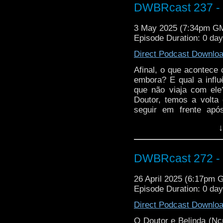
tocando em temas prof
DWBRcast 237 - 
3 May 2025 (7:34pm G
Episode Duration: 0 da
Direct Podcast Downlo
Afinal, o que acontece
embora? E qual a infl
que não viaja com e
Doutor, temos a volta
seguir em frente ap
conhece um novo rapaz,
↓
uma experiência com o 
para contar sua histó
contam com a ajuda 
DWBRcast 272 - 
UNIT.Estresse pós-trau
se apresentando como
26 April 2025 (6:17pm 
review!
Episode Duration: 0 day
Direct Podcast Downlo
O Doutor e Belinda (Nc