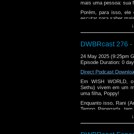
mais uma pessoa: sua f
Porém, para isso, ele 
escutar para saber mais
↓
Anita pra companion, a
nem tão bem-vinda: vem
DWBRcast 276 - 
24 May 2025 (9:25pm 
Episode Duration: 0 da
Direct Podcast Downlo
Em WISH WORLD, o Do
Sethu) vivem em um m
uma filha, Poppy!
Enquanto isso, Rani (A
Tempo Renegada, tem 
Doutor para trazer de vo
↓
Doutor Quem, UNIT do
temporada passada: dá 