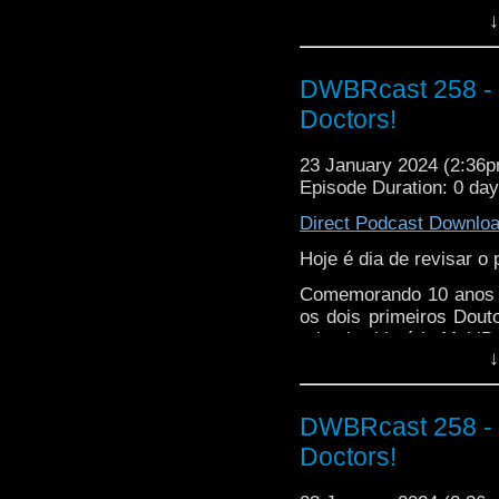
eles são atacados por
↓
salvar a música. Ah, 
review duplo!
DWBRcast 258 - S
Doctors!
23 January 2024 (2:36
Episode Duration: 0 da
Direct Podcast Downlo
Hoje é dia de revisar o
Comemorando 10 anos de
os dois primeiros Douto
primeira história Mult
↓
especiais de aniversári
Ao lado de Jon Pertw
Manning) e a galera da
DWBRcast 258 - S
do Tempo: Ômega, em su
Doctors!
Universo antimatéria