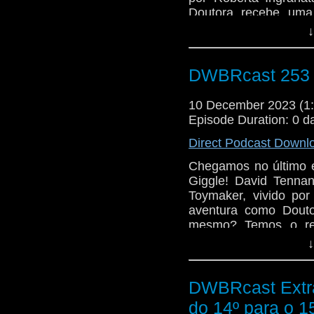
Doutora recebe uma
recém saída da Acade
↓
os podres por trás d
cheque a permanênci
review da HQ sem t
DWBRcast 253 -
história número zero 
10 December 2023 (
Dá o play e vem com 
Episode Duration: 0 d
Direct Podcast Downl
Chegamos no último 
Giggle! David Tenna
Toymaker, vivido por
aventura como Douto
mesmo? Temos o ret
diretamente da série 
↓
(Jemma Redgrave) e 
como parte do time d
referências à história
DWBRcast Extra
para o 15º Doutor. A
do 14º para o 1
de Ncuti Gatwa no pa